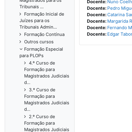
Magistrados para os
Docente:
Nuno Coel
Tribunais ...
Docente:
Pedro Migue
Formação Inicial de
Docente:
Catarina S
Juízes para os
Docente:
Margarida R
Tribunais Admin...
Docente:
Fernando M
Docente:
Edgar Tabo
Formação Contínua
Outros cursos
Formação Especial
para PLOPs
4.º Curso de
Formação para
Magistrados Judiciais
d...
3.º Curso de
Formação para
Magistrados Judiciais
d...
2.º Curso de
Formação para
Magistrados Judiciais