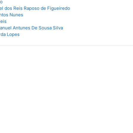
ho
l dos Reis Raposo de Figueiredo
antos Nunes
eis
anuel Antunes De Sousa Silva
rda Lopes