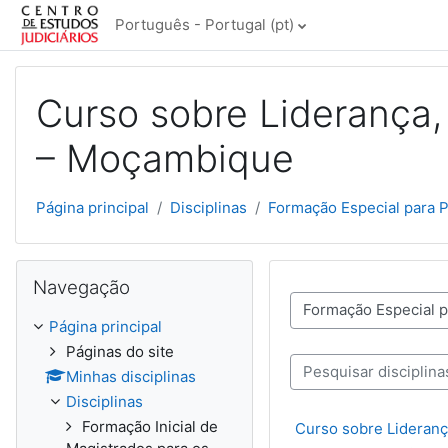
Ir para o conteúdo principal
Português - Portugal ‎(pt)‎
Curso sobre Liderança,
– Moçambique
Página principal
Disciplinas
Formação Especial para 
Ignorar Navegação
Navegação
Categorias de disciplinas
Página principal
Páginas do site
Minhas disciplinas
Pesquisar disciplinas
Disciplinas
Formação Inicial de
Curso sobre Lideranç