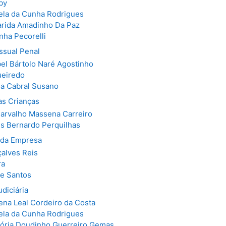
by
ela da Cunha Rodrigues
arida Amadinho Da Paz
nha Pecorelli
ssual Penal
abel Bártolo Naré Agostinho
ueiredo
na Cabral Susano
das Crianças
arvalho Massena Carreiro
s Bernardo Perquilhas
e da Empresa
çalves Reis
ra
te Santos
udiciária
lena Leal Cordeiro da Costa
ela da Cunha Rodrigues
tória Doudinho Guerreiro Gemas