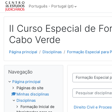
Ir para o conteúdo principal
Português - Portugal ‎(pt)‎
II Curso Especial de F
Cabo Verde
Página principal
Disciplinas
Formação Especial para 
Ignorar Navegação
Navegação
Categorias de disciplinas
Página principal
Páginas do site
Minhas disciplinas
Pesquisar disciplinas
Disciplinas
Formação Inicial de
Direito Civil e Proces