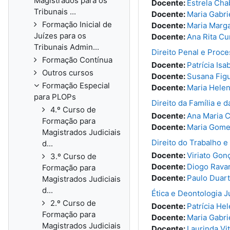
Magistrados para os
Docente:
Estrela Cha
Tribunais ...
Docente:
Maria Gabri
Formação Inicial de
Docente:
Maria Marg
Juízes para os
Docente:
Ana Rita Cu
Tribunais Admin...
Direito Penal e Proce
Formação Contínua
Docente:
Patrícia Is
Outros cursos
Docente:
Susana Fig
Formação Especial
Docente:
Maria Hele
para PLOPs
Direito da Família e 
4.º Curso de
Docente:
Ana Maria C
Formação para
Docente:
Maria Gome
Magistrados Judiciais
Direito do Trabalho 
d...
Docente:
Viriato Gon
3.º Curso de
Docente:
Diogo Rava
Formação para
Docente:
Paulo Duar
Magistrados Judiciais
d...
Ética e Deontologia J
2.º Curso de
Docente:
Patrícia He
Formação para
Docente:
Maria Gabri
Magistrados Judiciais
Docente:
Laurinda Vi