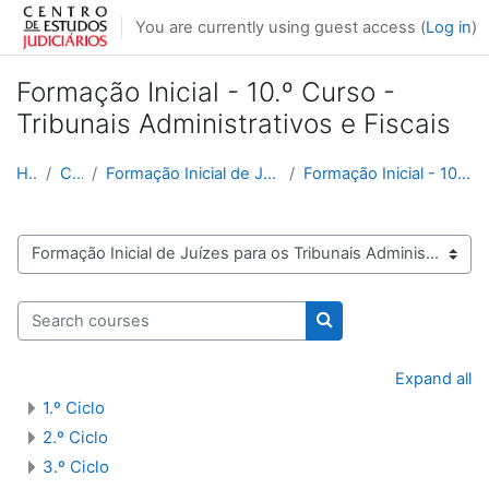
Skip to main content
You are currently using guest access (
Log in
)
Formação Inicial - 10.º Curso -
Tribunais Administrativos e Fiscais
Home
Courses
Formação Inicial de Juízes para os Tribunais Admin...
Formação Inicial - 10.º Curso - Tribunais Administ...
Course categories
Search courses
Search courses
Expand all
1.º Ciclo
2.º Ciclo
3.º Ciclo