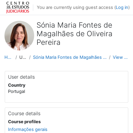
Skip to main content
You are currently using guest access (
Log in
)
Sónia Maria Fontes de
Magalhães de Oliveira
Pereira
Home
Users
Sónia Maria Fontes de Magalhães de Oliveira Pereira
View profile
User details
Country
Portugal
Course details
Course profiles
Informações gerais