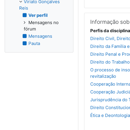
Viriato Gonçalves
Reis
Ver perfil
Informação sobr
Mensagens no
fórum
Perfis da disciplin
Mensagens
Direito Civil, Direi
Pauta
Direito da Família 
Direito Penal e Pr
Direito do Trabalh
O processo de inso
revitalização
Cooperação Interna
Cooperação Judiciá
Jurisprudência do 
Direito Constitucio
Ética e Deontologia