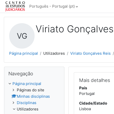
Ir para o conteúdo principal
Português - Portugal ‎(pt)‎
Viriato Gonçalves
VG
Página principal
Utilizadores
Viriato Gonçalves Reis
Ignorar Navegação
Navegação
Mais detalhes
Página principal
País
Páginas do site
Portugal
Minhas disciplinas
Disciplinas
Cidade/Estado
Lisboa
Utilizadores