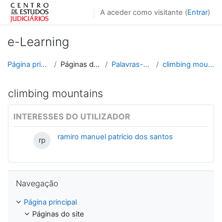
Ir para o conteúdo principal
A aceder como visitante (
Entrar
)
e-Learning
Página principal
Páginas do site
Palavras-chave
climbing mountains
climbing mountains
INTERESSES DO UTILIZADOR
ramiro manuel patrício dos santos
rp
Ignorar Navegação
Navegação
Página principal
Páginas do site