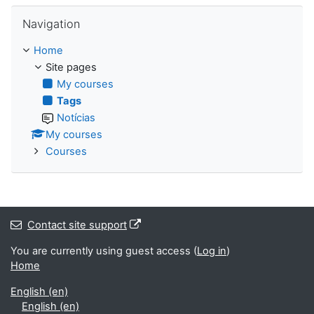
Skip Navigation
Navigation
Home
Site pages
My courses
Tags
Notícias
My courses
Courses
Contact site support
You are currently using guest access (
Log in
)
Home
English ‎(en)‎
English ‎(en)‎