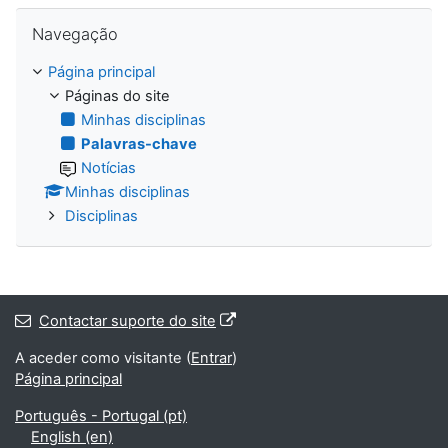
Ignorar Navegação
Navegação
Página principal
Páginas do site
Minhas disciplinas
Palavras-chave
Notícias
Minhas disciplinas
Disciplinas
Contactar suporte do site
A aceder como visitante (
Entrar
)
Página principal
Português - Portugal ‎(pt)‎
English ‎(en)‎