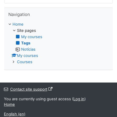
Skip Navigation
Navigation
Home
Site pages
My courses
Tags
Notícias
My courses
Courses
Contact site support
You are currently using guest access (
Log in
)
Home
English ‎(en)‎