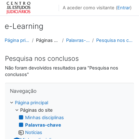
Ir para o conteúdo principal
A aceder como visitante (
Entrar
)
e-Learning
Página principal
Páginas do site
Palavras-chave
Pesquisa nos conclusos
Pesquisa nos conclusos
Não foram devolvidos resultados para "Pesquisa nos
conclusos"
Ignorar Navegação
Navegação
Página principal
Páginas do site
Minhas disciplinas
Palavras-chave
Notícias