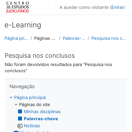
Ir para o conteúdo principal
A aceder como visitante (
Entrar
)
e-Learning
Página principal
Páginas do site
Palavras-chave
Pesquisa nos conclusos
Pesquisa nos conclusos
Não foram devolvidos resultados para "Pesquisa nos
conclusos"
Ignorar Navegação
Navegação
Página principal
Páginas do site
Minhas disciplinas
Palavras-chave
Notícias