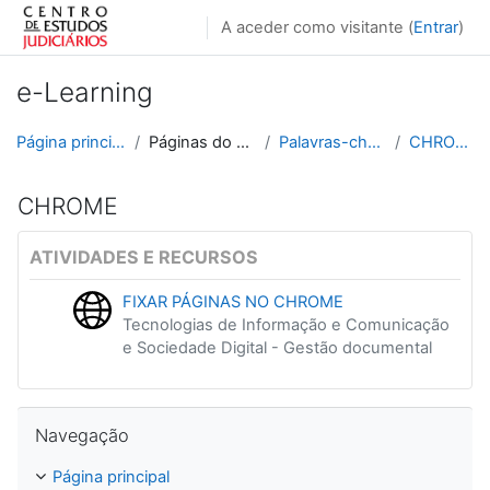
Ir para o conteúdo principal
A aceder como visitante (
Entrar
)
e-Learning
Página principal
Páginas do site
Palavras-chave
CHROME
CHROME
ATIVIDADES E RECURSOS
FIXAR PÁGINAS NO CHROME
Tecnologias de Informação e Comunicação
e Sociedade Digital - Gestão documental
Ignorar Navegação
Navegação
Página principal