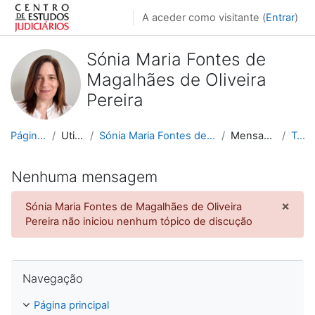
Ir para o conteúdo principal
A aceder como visitante (
Entrar
)
Sónia Maria Fontes de
Magalhães de Oliveira
Pereira
Página principal
Utilizadores
Sónia Maria Fontes de Magalhães de Oliveira Pereira
Mensagens no fórum
Tópicos
Nenhuma mensagem
×
Sónia Maria Fontes de Magalhães de Oliveira
Igno
Pereira não iniciou nenhum tópico de discução
Ignorar Navegação
Navegação
Página principal