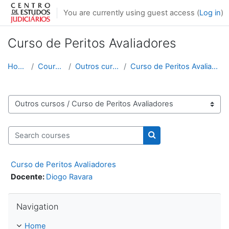
Skip to main content
You are currently using guest access (
Log in
)
Curso de Peritos Avaliadores
Home
Courses
Outros cursos
Curso de Peritos Avaliadores
Course categories
Search courses
Search courses
Curso de Peritos Avaliadores
Docente:
Diogo Ravara
Skip Navigation
Navigation
Home