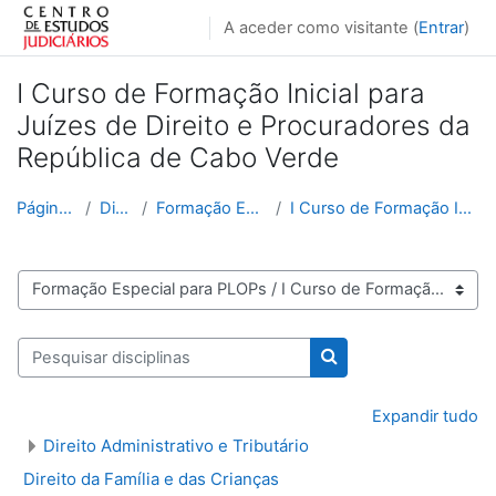
Ir para o conteúdo principal
A aceder como visitante (
Entrar
)
I Curso de Formação Inicial para
Juízes de Direito e Procuradores da
República de Cabo Verde
Página principal
Disciplinas
Formação Especial para PLOPs
I Curso de Formação Inicial para Juízes de Direito...
Categorias de disciplinas
Pesquisar disciplinas
Pesquisar disciplinas
Expandir tudo
Direito Administrativo e Tributário
Direito da Família e das Crianças